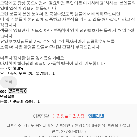
그럼에도 항상 웃으시면서 '필요하면 무엇이든 얘기하라고 '하시는 본인들의
일에 열정이 있으신 분들입니다
그런 분들이 본인 분야에 집중할수있도록 샘물에서 배려해주신다면
더 많은 분들이 본인일에 집중하고 자부심을 가지고 일을 해나갈것이라고 생
각됩니다
샘물에 있으면서 어느것 하나 부족함이 없이 요양보호사님들께서 채워주셨
습니다
요양보호사님들의 가장 주된 업무인 환자케어에 집중할수있도록
조금 더 나은 환경을 만들어주시길 간절히 부탁드립니다
너무나 감사한 샘물 잊지못할거예요
다시한번 하나님의 영광이 가득한 병원이 되길. 기도합니다
안녕하세요.
그 곳의 모든 것이 좋았습니다.
목록
aaa
댓글목록
0
댓글목록
등록된 댓글이 없습니다.
이용약관
개인정보처리방침
인트라넷
지번주소: 경기도 용인시 처인구 백암면 고안리 548 대표원장: 백승옥 사업자
번호: 297-93-01885