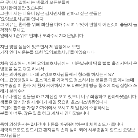
은 곳에서 일하시는 샘물의 모든분들께
감사한 마음만 있습니다
그런데 저는 더욱더 많은 감사인사를 전하고 싶은 분들은
'요양보호사님'들 입니다
그 이유는 환자를 위해 최선을 다해주시며 무엇이 편할지 어떤것이 좋을지 늘
걱정해주시고
옆에서 1순위로 언제나 도와주시기때문입니다
지난 몇달 샘물에 있으면서 제 입장에서 보면
가장 안타까운분들 또한 '요양보호사님'들이였습니다
처음 입소해서. 어떤 요양보호사님께서 더운날씨에 땀을 뻘뻘 흘리시면서 온
병동을 쓸고 닦고 하셔서
저는 의아했습니다 왜 요양보호사님들께서 청소를 하시는지요?
어느 요양병원이나 호스피스를 가더라도 청소하시는 분들은 따로 계시는데..
하루종일 이 환자 저 환자 케어하시기도 바쁘신데 병동 청소에 화장실청소 쓰
레기 분리수거
너무나 많은 일들을 하고 계신걸 보고 있으니 너무 죄송하고 안타까웠습니다.
샘물은 말기암 환자케어가 제일 중요한 호스피스병원입니다
그런데 환자를 가장 가까이에서 보시고 제일 많이 소통하시는
분들이 너무. 많은 일을 하고 계셔서 안타깝습니다
특히 와상환자는 2시간마다 몸을 바꿔줘야하는데 체력소모가 큽니다
체력적으로도 힘드시고 환자들의 손과 발이 되어 하루종일이 힘드신 요양보
호사님들은