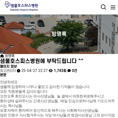
방명록
방명록
샘물호스피스병원에 부탁드립니다 ^^
페이지 정보
최고관리자
25-04-27 22:27
1,743회
0건
본문
안녕하세요
샘물에 입원하여 너무나 좋았고 감사한 기억들이 많습니다.
모든 직원분들께 감사드립니다
오전오후 회진오시는 의사선생님들, 늘 곁에서 따뜻한위로해주시고
환자상태 살펴주시는 간호사선생님들, 매일 진심으로하나님께 기도드려주
시는 목사님들,
보호자케어 환자케어 정신적으로 해주시는 사회복지사선생님들,
많은 인원수 식사챙겨주시는 식당 여사님들과 영양사선생님 그외 보이지않