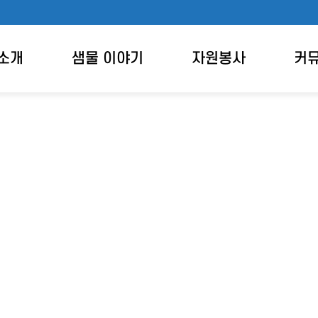
소개
샘물 이야기
자원봉사
커
방명록