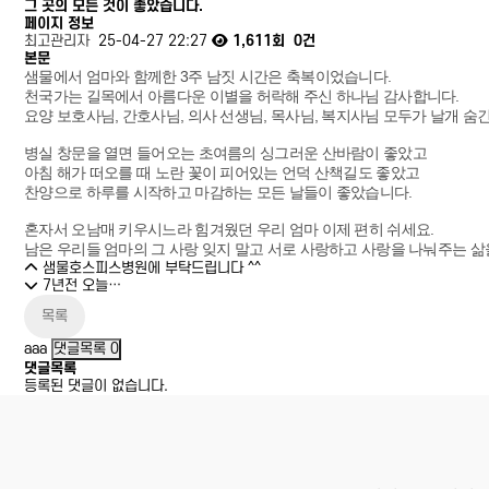
그 곳의 모든 것이 좋았습니다.
페이지 정보
최고관리자
25-04-27 22:27
1,611회
0건
본문
샘물에서 엄마와 함께한 3주 남짓 시간은 축복이었습니다.
천국가는 길목에서 아름다운 이별을 허락해 주신 하나님 감사합니다.
요양 보호사님, 간호사님, 의사 선생님, 목사님, 복지사님 모두가 날개 숨
병실 창문을 열면 들어오는 초여름의 싱그러운 산바람이 좋았고
아침 해가 떠오를 때 노란 꽃이 피어있는 언덕 산책길도 좋았고
찬양으로 하루를 시작하고 마감하는 모든 날들이 좋았습니다.
혼자서 오남매 키우시느라 힘겨웠던 우리 엄마 이제 편히 쉬세요.
남은 우리들 엄마의 그 사랑 잊지 말고 서로 사랑하고 사랑을 나눠주는 
샘물호스피스병원에 부탁드립니다 ^^
7년전 오늘…
목록
aaa
댓글목록
0
댓글목록
등록된 댓글이 없습니다.