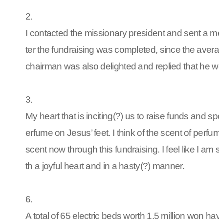
2.
I contacted the missionary president and sent a mes
ter the fundraising was completed, since the avera
chairman was also delighted and replied that he w
3.
My heart that is inciting(?) us to raise funds and 
erfume on Jesus’ feet. I think of the scent of perf
scent now through this fundraising. I feel like I 
th a joyful heart and in a hasty(?) manner.
6.
A total of 65 electric beds worth 1.5 million won h