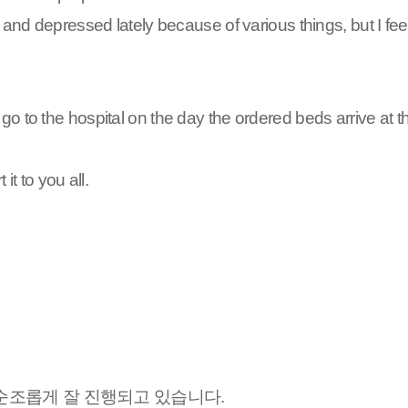
 and depressed lately because of various things, but I fe
o to the hospital on the day the ordered beds arrive at th
it to you all.
순조롭게 잘 진행되고 있습니다.