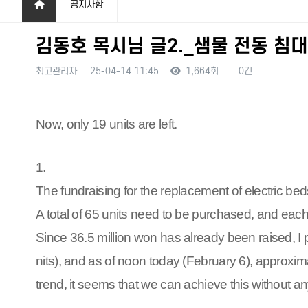
공지사항
김동호 목시님 글2._샘물 전동 침
최고관리자
25-04-14 11:45
1,664회
0건
본문
Now, only 19 units are left.
1.
The fundraising for the replacement of electric b
A total of 65 units need to be purchased, and each u
Since 36.5 million won has already been raised, I 
nits), and as of noon today (February 6), approxim
trend, it seems that we can achieve this without a